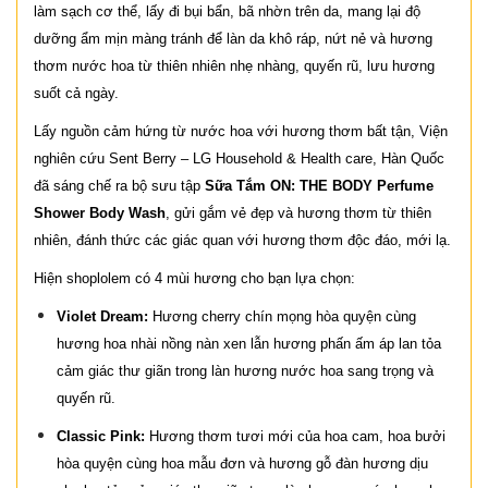
làm sạch cơ thể, lấy đi bụi bẩn, bã nhờn trên da, mang lại độ
dưỡng ẩm mịn màng tránh để làn da khô ráp, nứt nẻ và hương
thơm nước hoa từ thiên nhiên nhẹ nhàng, quyến rũ, lưu hương
suốt cả ngày.
Lấy nguồn cảm hứng từ nước hoa với hương thơm bất tận, Viện
nghiên cứu Sent Berry – LG Household & Health care, Hàn Quốc
đã sáng chế ra bộ sưu tập
Sữa Tắm ON: THE BODY Perfume
Shower Body Wash
, gửi gắm vẻ đẹp và hương thơm từ thiên
nhiên, đánh thức các giác quan với hương thơm độc đáo, mới lạ.
Hiện shoplolem có 4 mùi hương cho bạn lựa chọn:
Violet Dream:
Hương cherry chín mọng hòa quyện cùng
hương hoa nhài nồng nàn xen lẫn hương phấn ấm áp lan tỏa
cảm giác thư giãn trong làn hương nước hoa sang trọng và
quyến rũ.
Classic Pink:
Hương thơm tươi mới của hoa cam, hoa bưởi
hòa quyện cùng hoa mẫu đơn và hương gỗ đàn hương dịu