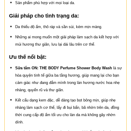
Sản phẩm phù hợp với mọi loại da.
Giải pháp cho tình trạng da:
Da thiếu độ ẩm, thô ráp và sần sùi, kém mịn màng.
Những ai mong muốn một giải pháp làm sạch da kết hợp với
mùi hương thư giãn, lưu lại dài lâu trên cơ thể.
Ưu thế nổi bật:
Sữa tắm ON: THE BODY Perfume Shower Body Wash
là sự
hòa quyện tinh tế giữa ba tầng hương, giúp mang lại cho bạn
cảm giác như đang đắm mình trong làn hương nước hoa nhẹ
nhàng, quyến rũ và thư giãn.
Kết cấu dạng kem đặc, dễ dàng tạo bọt bông mịn, giúp nhẹ
nhàng làm sạch cơ thể, lấy đi bụi bẩn, bã nhờn trên da, đồng
thời cung cấp độ ẩm tối ưu cho làn da mà không gây nhờn
dính.