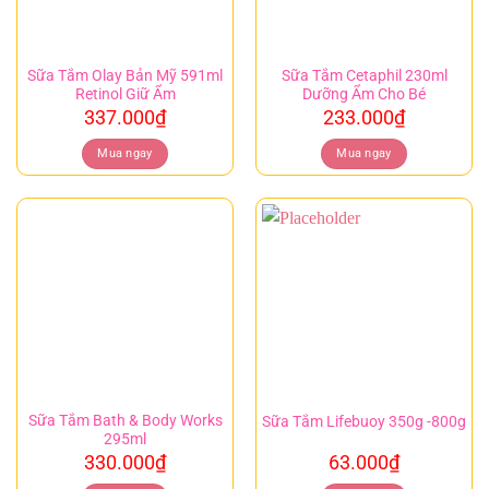
Sữa Tắm Olay Bản Mỹ 591ml
Sữa Tắm Cetaphil 230ml
Retinol Giữ Ẩm
Dưỡng Ẩm Cho Bé
337.000
₫
233.000
₫
Mua ngay
Mua ngay
Sữa Tắm Bath & Body Works
Sữa Tắm Lifebuoy 350g -800g
295ml
330.000
₫
63.000
₫