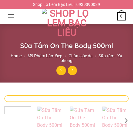
Chuyển
Shop Lọ Lem Bạc Liêu | 0939390039
đến
0
nội
dung
Sữa Tắm On The Body 500ml
Home
/
Mỹ Phẩm Làm Đẹp
/
Chăm sóc da
/
Sữa tắm - Xà
phòng