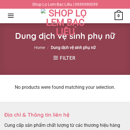
Chuyển
Shop Lọ Lem Bạc Liêu | 0939390039
đến
0
nội
dung
Dung dịch vệ sinh phụ nữ
Home
/
Dung dịch vệ sinh phụ nữ
FILTER
No products were found matching your selection.
Địa chỉ & Thông tin liên hệ
Cung cấp sản phẩm chất lượng từ các thương hiệu hàng