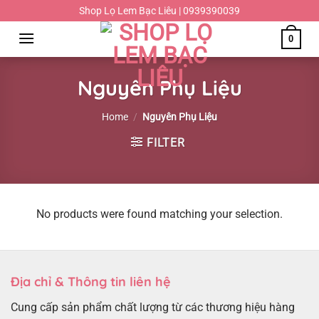
Chuyển
Shop Lọ Lem Bạc Liêu | 0939390039
đến
0
nội
dung
Nguyên Phụ Liệu
Home
/
Nguyên Phụ Liệu
FILTER
No products were found matching your selection.
Địa chỉ & Thông tin liên hệ
Cung cấp sản phẩm chất lượng từ các thương hiệu hàng