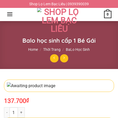
Chuyển
Shop Lọ Lem Bạc Liêu | 0939390039
đến
0
nội
dung
Balo học sinh cấp 1 Bé Gái
Home
/
Thời Trang
/
BaLo Học Sinh
137.700
₫
Balo học sinh cấp 1 Bé Gái quantity