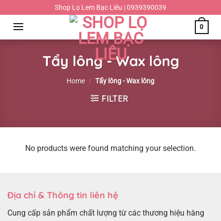
Chuyển
Shop Lọ Lem Bạc Liêu | 0939390039
đến
0
nội
dung
Tẩy lông - Wax lông
Home
/
Tẩy lông - Wax lông
FILTER
No products were found matching your selection.
Địa chỉ & Thông tin liên hệ
Cung cấp sản phẩm chất lượng từ các thương hiệu hàng