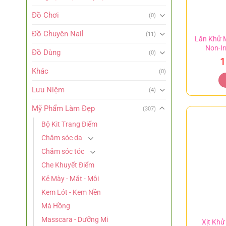
Đồ Chơi
(0)
Đồ Chuyên Nail
(11)
Lăn Khử M
Non-Ir
Đồ Dùng
(0)
1
Khác
(0)
Lưu Niệm
(4)
Mỹ Phẩm Làm Đẹp
(307)
Bộ Kit Trang Điểm
Chăm sóc da
Chăm sóc tóc
Che Khuyết Điểm
Kẻ Mày - Mắt - Môi
Kem Lót - Kem Nền
Má Hồng
Masscara - Dưỡng Mi
Xịt Khử