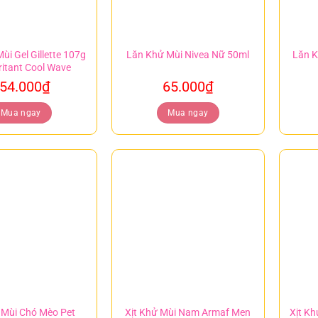
ùi Gel Gillette 107g
Lăn Khử Mùi Nivea Nữ 50ml
Lăn K
ritant Cool Wave
54.000
₫
65.000
₫
Mua ngay
Mua ngay
 Mùi Chó Mèo Pet
Xịt Khử Mùi Nam Armaf Men
Xịt K