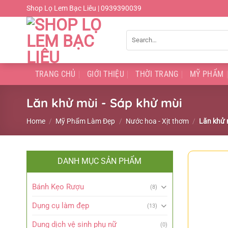
Chuyển
Shop Lọ Lem Bạc Liêu | 0939390039
đến
nội
Search
dung
for:
TRANG CHỦ
GIỚI THIỆU
THỜI TRANG
MỸ PHẨM
Lăn khử mùi - Sáp khử mùi
Home
/
Mỹ Phẩm Làm Đẹp
/
Nước hoa - Xịt thơm
/
Lăn khử 
DANH MỤC SẢN PHẨM
Bánh Kẹo Rượu
(8)
Dụng cụ làm đẹp
(13)
Dung dịch vệ sinh phụ nữ
(0)