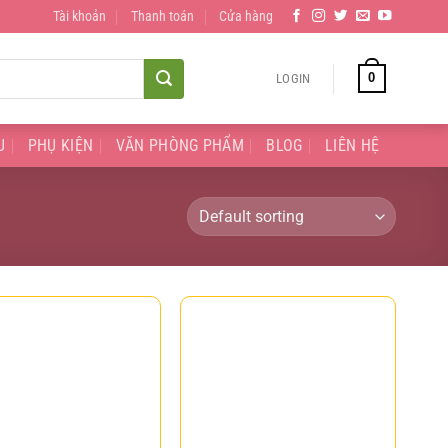
Tài khoản
Thanh toán
Cửa hàng
0
LOGIN
U
PHỤ KIỆN
VĂN PHÒNG PHẨM
BLOG
LIÊN HỆ