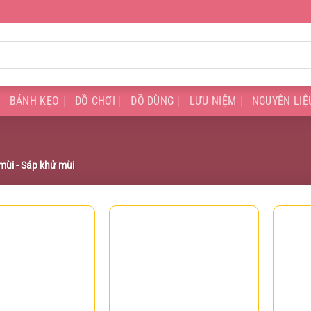
BÁNH KẸO
ĐỒ CHƠI
ĐỒ DÙNG
LƯU NIỆM
NGUYÊN LIỆ
mùi - Sáp khử mùi