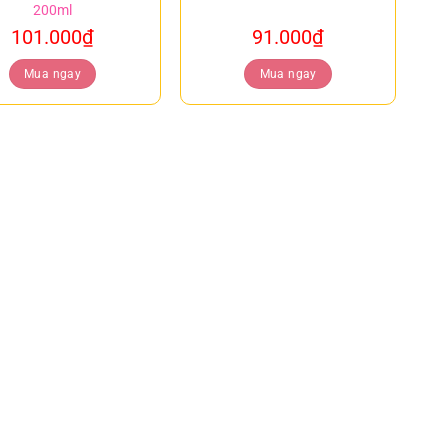
200ml
101.000
₫
91.000
₫
Mua ngay
Mua ngay