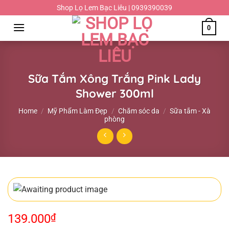
Chuyển
Shop Lọ Lem Bạc Liêu | 0939390039
đến
0
nội
dung
Sữa Tắm Xông Trắng Pink Lady
Shower 300ml
Home
/
Mỹ Phẩm Làm Đẹp
/
Chăm sóc da
/
Sữa tắm - Xà
phòng
139.000
₫