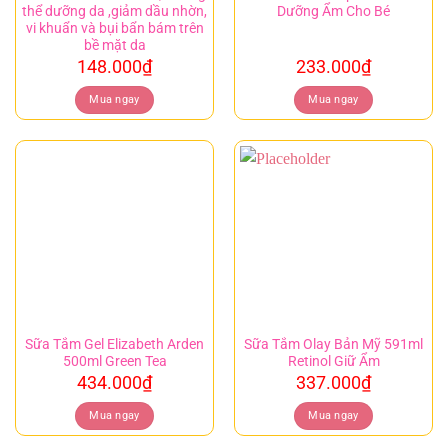
thể dưỡng da ,giảm dầu nhờn,
Dưỡng Ẩm Cho Bé
vi khuẩn và bụi bẩn bám trên
bề mặt da
148.000
₫
233.000
₫
Mua ngay
Mua ngay
Sữa Tắm Gel Elizabeth Arden
Sữa Tắm Olay Bản Mỹ 591ml
500ml Green Tea
Retinol Giữ Ẩm
434.000
₫
337.000
₫
Mua ngay
Mua ngay