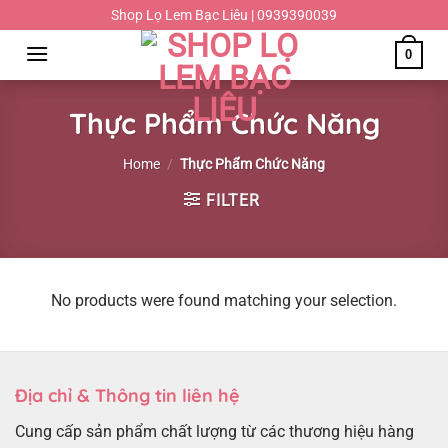
Chuyển
Shop Lọ Lem Bạc Liêu | 0939390039
đến
0
nội
dung
Thực Phẩm Chức Năng
Home
/
Thực Phẩm Chức Năng
FILTER
No products were found matching your selection.
Địa chỉ & Thông tin liên hệ
Cung cấp sản phẩm chất lượng từ các thương hiệu hàng