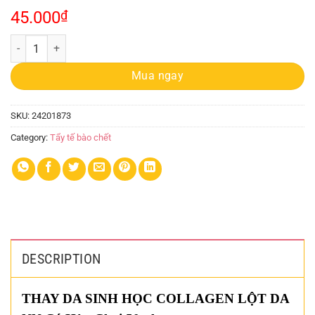
45.000
₫
Lột Da Cao Cấp NN 50ml Có Hộp quantity
Mua ngay
SKU:
24201873
Category:
Tẩy tế bào chết
DESCRIPTION
THAY DA SINH HỌC COLLAGEN LỘT DA