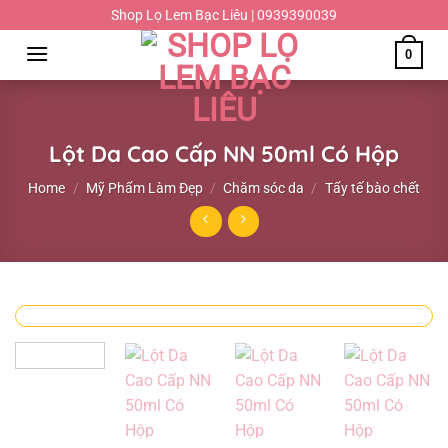
Chuyển
Shop Lọ Lem Bạc Liêu | 0939390039
đến
0
nội
dung
Lột Da Cao Cấp NN 50ml Có Hộp
Home
/
Mỹ Phẩm Làm Đẹp
/
Chăm sóc da
/
Tẩy tế bào chết