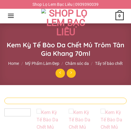
Chuyển
Shop Lọ Lem Bạc Liêu | 0939390039
đến
0
nội
dung
Kem Kỳ Tế Bào Da Chết Mủ Trôm Tân
Gia Khang 70ml
Home
/
Mỹ Phẩm Làm Đẹp
/
Chăm sóc da
/
Tẩy tế bào chết