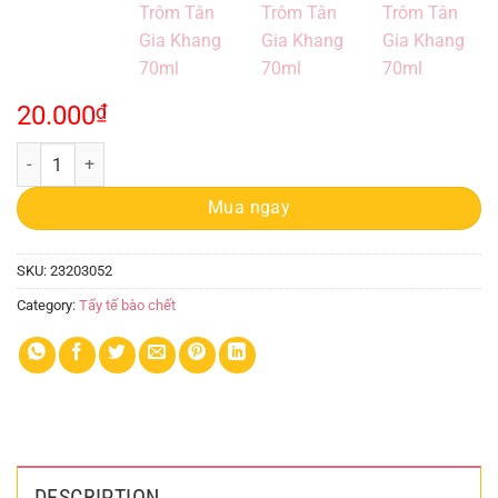
20.000
₫
Kem Kỳ Tế Bào Da Chết Mủ Trôm Tân Gia Khang 70ml quantity
Mua ngay
SKU:
23203052
Category:
Tẩy tế bào chết
DESCRIPTION