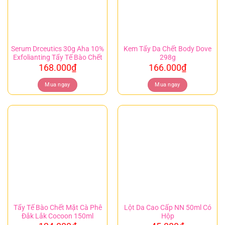
Serum Drceutics 30g Aha 10%
Kem Tẩy Da Chết Body Dove
Exfolianting Tẩy Tế Bào Chết
298g
168.000
₫
166.000
₫
Mua ngay
Mua ngay
Tẩy Tế Bào Chết Mặt Cà Phê
Lột Da Cao Cấp NN 50ml Có
Đắk Lắk Cocoon 150ml
Hộp