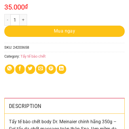
35.000
₫
Gel Tẩy Tế Bào Chết Drmeinaier 350g quantity
Mua ngay
SKU:
24203658
Category:
Tẩy tế bào chết
DESCRIPTION
Tẩy tế bào chết body Dr. Meinaier chính hãng 350g –
Gel tẩy da chết massage toàn thân Spa, làm mềm da