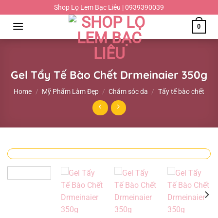
Chuyển
Shop Lọ Lem Bạc Liêu | 0939390039
đến
0
nội
dung
Gel Tẩy Tế Bào Chết Drmeinaier 350g
Home
/
Mỹ Phẩm Làm Đẹp
/
Chăm sóc da
/
Tẩy tế bào chết