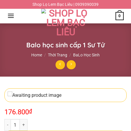
Chuyển
Shop Lọ Lem Bạc Liêu | 0939390039
đến
0
nội
dung
Balo học sinh cấp 1 Sư Tử
Home
/
Thời Trang
/
BaLo Học Sinh
176.800
₫
Balo học sinh cấp 1 Sư Tử quantity