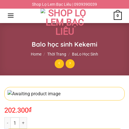
Chuyển
Shop Lọ Lem Bạc Liêu | 0939390039
đến
0
nội
dung
Balo học sinh Kekemi
Home
/
Thời Trang
/
BaLo Học Sinh
202.300
₫
Balo học sinh Kekemi quantity