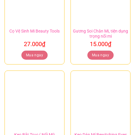
Cọ Vệ Sinh Mi Beauty Tools
Gương Soi Chân Mi, tiện dụng
trọng nối mi
27.000
₫
15.000
₫
Mua ngay
Mua ngay
Keo Bắt Trục ( Nối Mi)
Keo Dán Mí Bewitching Eyes