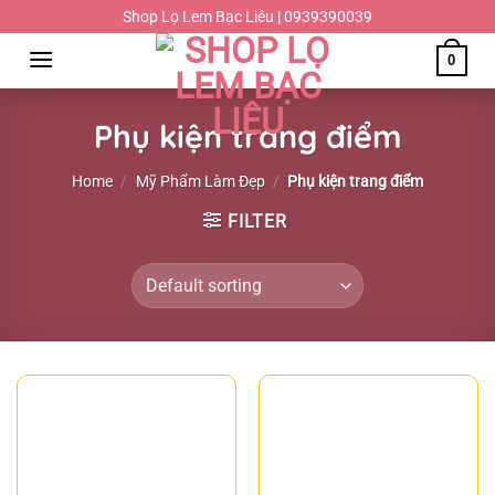
Chuyển
Shop Lọ Lem Bạc Liêu | 0939390039
đến
0
nội
dung
Phụ kiện trang điểm
Home
/
Mỹ Phẩm Làm Đẹp
/
Phụ kiện trang điểm
FILTER