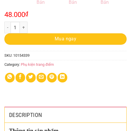
48.000
₫
Keo Dán Mi Giả Baisidai 15ml Nhật Bản quantity
Mua ngay
SKU:
10154339
Category:
Phụ kiện trang điểm
DESCRIPTION
Thông tin sản phẩm