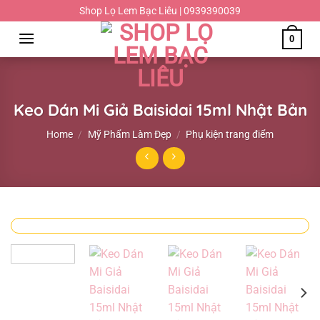
Chuyển
Shop Lọ Lem Bạc Liêu | 0939390039
đến
0
nội
dung
Keo Dán Mi Giả Baisidai 15ml Nhật Bản
Home
/
Mỹ Phẩm Làm Đẹp
/
Phụ kiện trang điểm