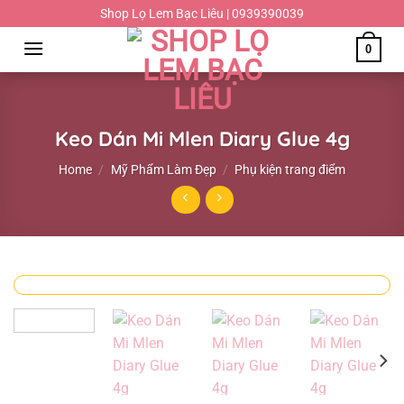
Chuyển
Shop Lọ Lem Bạc Liêu | 0939390039
đến
0
nội
dung
Keo Dán Mi Mlen Diary Glue 4g
Home
/
Mỹ Phẩm Làm Đẹp
/
Phụ kiện trang điểm