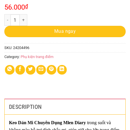
56.000
₫
Keo Dán Mi Mlen Diary Glue 4g quantity
Mua ngay
SKU:
24204496
Category:
Phụ kiện trang điểm
DESCRIPTION
Keo Dán Mi Chuyên Dụng Mlen Diary
trong suốt và
không màu hỗ trợ dính chắc mi, giúp giữ cho lớp trang điểm