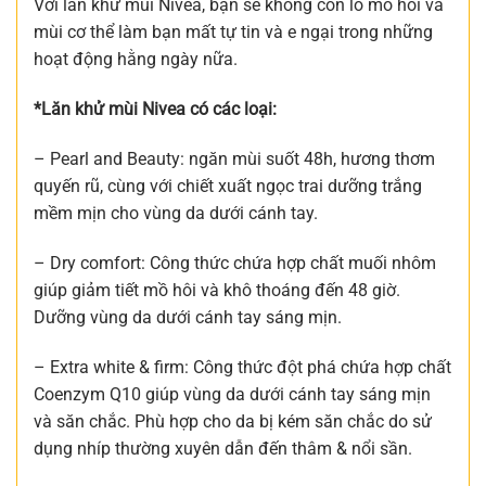
Với lăn khử mùi Nivea, bạn sẽ không còn lo mồ hôi và
mùi cơ thể làm bạn mất tự tin và e ngại trong những
hoạt động hằng ngày nữa.
*Lăn khử mùi Nivea có các loại:
– Pearl and Beauty: ngăn mùi suốt 48h, hương thơm
quyến rũ, cùng với chiết xuất ngọc trai dưỡng trắng
mềm mịn cho vùng da dưới cánh tay.
– Dry comfort: Công thức chứa hợp chất muối nhôm
giúp giảm tiết mồ hôi và khô thoáng đến 48 giờ.
Dưỡng vùng da dưới cánh tay sáng mịn.
– Extra white & firm: Công thức đột phá chứa hợp chất
Coenzym Q10 giúp vùng da dưới cánh tay sáng mịn
và săn chắc. Phù hợp cho da bị kém săn chắc do sử
dụng nhíp thường xuyên dẫn đến thâm & nổi sần.