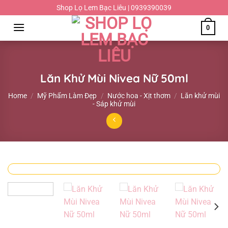
Chuyển
Shop Lọ Lem Bạc Liêu | 0939390039
đến
0
nội
dung
Lăn Khử Mùi Nivea Nữ 50ml
Home
/
Mỹ Phẩm Làm Đẹp
/
Nước hoa - Xịt thơm
/
Lăn khử mùi
- Sáp khử mùi