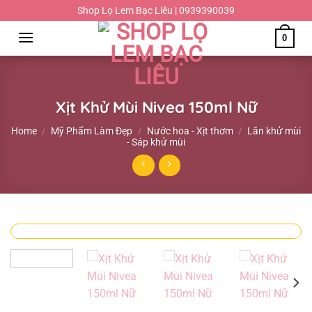
Chuyển
Shop Lọ Lem Bạc Liêu | 0939390039
đến
0
nội
dung
Xịt Khử Mùi Nivea 150ml Nữ
Home
/
Mỹ Phẩm Làm Đẹp
/
Nước hoa - Xịt thơm
/
Lăn khử mùi
- Sáp khử mùi