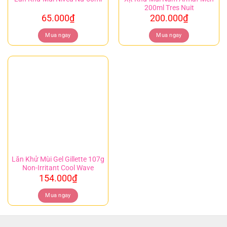
200ml Tres Nuit
65.000
₫
200.000
₫
Mua ngay
Mua ngay
Lăn Khử Mùi Gel Gillette 107g
Non-Irritant Cool Wave
154.000
₫
Mua ngay