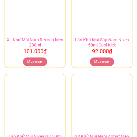
Xịt Khử Mùi Nam Rexona Men
Lăn Khử Mùi Sáp Nam Nivea
200ml
50ml Cool Kick
101.000
₫
92.000
₫
Mua ngay
Mua ngay
Xịt Khử Mùi Nam Armaf Men
Lăn Khử Mùi Nivea Nữ 50ml