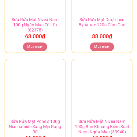
Sữa Rửa Mặt Nivea Nam
Sửa Rửa Mặt Dược Liệu
100g Ngăn Mụn Tối Ưu
Bynature 120g Cám Gạo
(82378)
68.000
₫
88.000
₫
Mua ngay
Mua ngay
Sữa Rửa Mặt Pond’s 100g
Sữa Rửa Mặt Nivea Nam
Niacnamide Sáng Mịn Rạng
100g Bùn Khoáng Kiểm Soát
Rỡ
Nhờn Ngừa Mụn (83940)