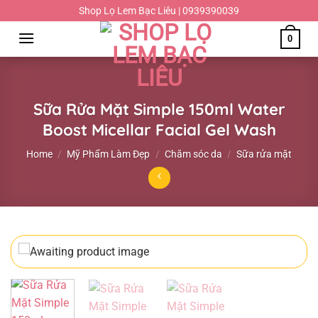
Chuyển
Shop Lọ Lem Bạc Liêu | 0939390039
đến
0
nội
dung
Sữa Rửa Mặt Simple 150ml Water
Boost Micellar Facial Gel Wash
Home
/
Mỹ Phẩm Làm Đẹp
/
Chăm sóc da
/
Sữa rửa mặt