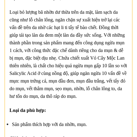
Loại bỏ lượng bã nhờn dư thừa trên da mặt, làm sạch da
cũng như lỗ chân lông, ngăn chặn sự xuất hiện trở lại các
vấn đề trên da nhờ các hạt li ti tẩy tế bào chết. Đồng thời
giúp tái tạo làn da đem một làn da đầy sức sống. Với những
thành phần trong sản phẩm mang đến công dụng ngừa mụn
1 cách, với công thức đặc chế dành riêng cho da mụn & dễ
bị mụn, đặc biệt dịu nhẹ. Chứa chiết xuất Vỏ Cây Mộc Lan
thiên nhiên, là chất cho hiệu quả ngừa mụn gấp 10 lần so với
Salicylic Acid ở cùng nồng độ, giúp ngăn ngừa 10 vấn đề về
mụn: mụn trứng cá, mụn đầu đen, mụn đầu trắng, vết tấy đỏ
do mụn, vết thâm mụn, sẹo mụn, nhờn, lỗ chân lông to, da
hư tổn do mụn, da thô ráp do mụn.
Loại da phù hợp:
Sản phẩm thích hợp với da nhờn, mụn.