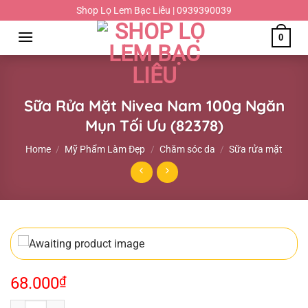
Chuyển
Shop Lọ Lem Bạc Liêu | 0939390039
đến
0
nội
dung
Sữa Rửa Mặt Nivea Nam 100g Ngăn
Mụn Tối Ưu (82378)
Home
/
Mỹ Phẩm Làm Đẹp
/
Chăm sóc da
/
Sữa rửa mặt
68.000
₫
Sữa Rửa Mặt Nivea Nam 100g Ngăn Mụn Tối Ưu (82378) quantity