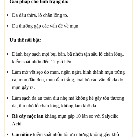
Giải pháp cho tình trạng da:
Da dầu thừa, lỗ chân lông to.
Da thường gặp các vấn đề về mụn
Ưu thế nổi bật:
Đánh bay sạch mọi bụi bẩn, bã nhờn tận sâu lỗ chân lông,
kiểm soát nhờn đến 12 giờ liền.
Làm mờ vết sẹo do mụn, ngăn ngừa hình thành mụn trứng
cá, mụn đầu đen, mụn đầu trắng, loại bỏ các vấn đề da do
mụn gây ra.
Làm sạch da an toàn dịu nhẹ mà không hề gây tổn thương
da, thu nhỏ lỗ chân lông, không làm khô da.
Rễ cây mộc lan
kháng mụn gấp 10 lần so với Salycilic
Acid.
Carnitine
kiểm soát nhờn tối ưu nhưng không gây khô