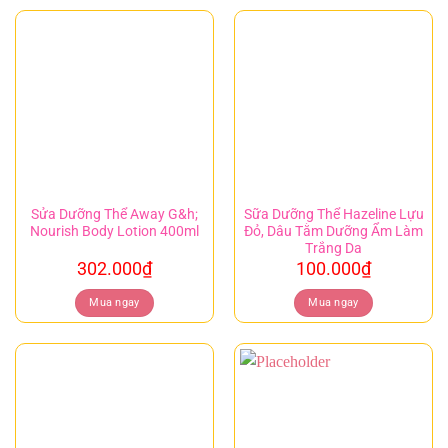
Sửa Dưỡng Thể Away G&h;
Sữa Dưỡng Thể Hazeline Lựu
Nourish Body Lotion 400ml
Đỏ, Dâu Tằm Dưỡng Ẩm Làm
Trắng Da
302.000
₫
100.000
₫
Mua ngay
Mua ngay