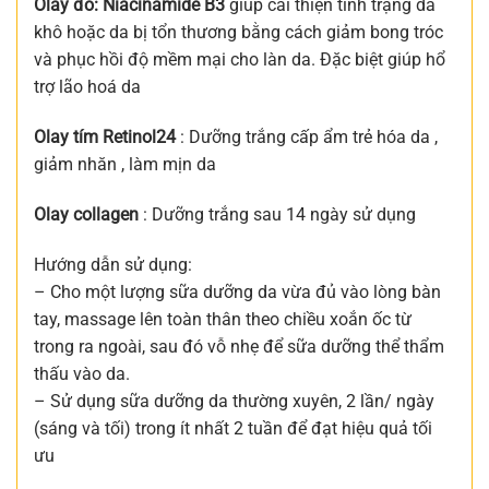
Olay đỏ: Niacinamide B3
giúp cải thiện tình trạng da
khô hoặc da bị tổn thương bằng cách giảm bong tróc
và phục hồi độ mềm mại cho làn da. Đặc biệt giúp hổ
trợ lão hoá da
Olay tím Retinol24
: Dưỡng trắng cấp ẩm trẻ hóa da ,
giảm nhăn , làm mịn da
Olay collagen
: Dưỡng trắng sau 14 ngày sử dụng
Hướng dẫn sử dụng:
– Cho một lượng sữa dưỡng da vừa đủ vào lòng bàn
tay, massage lên toàn thân theo chiều xoắn ốc từ
trong ra ngoài, sau đó vỗ nhẹ để sữa dưỡng thể thẩm
thấu vào da.
– Sử dụng sữa dưỡng da thường xuyên, 2 lần/ ngày
(sáng và tối) trong ít nhất 2 tuần để đạt hiệu quả tối
ưu