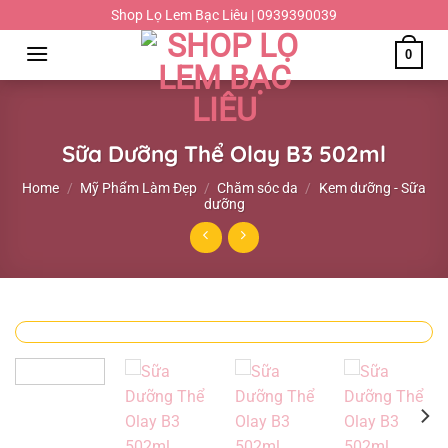
Chuyển
Shop Lọ Lem Bạc Liêu | 0939390039
đến
0
nội
dung
Sữa Dưỡng Thể Olay B3 502ml
Home
/
Mỹ Phẩm Làm Đẹp
/
Chăm sóc da
/
Kem dưỡng - Sữa
dưỡng