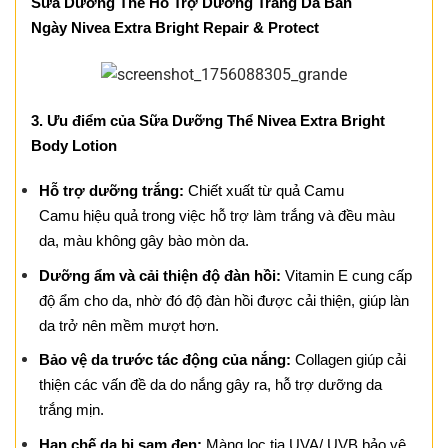
Sữa Dưỡng Thể Hỗ Trợ Dưỡng Trắng Da Ban
Ngày Nivea Extra Bright Repair & Protect
3. Ưu điểm của Sữa Dưỡng Thể Nivea Extra Bright
Body Lotion
Hỗ trợ dưỡng trắng:
Chiết xuất từ quả Camu
Camu hiệu quả trong việc hỗ trợ làm trắng và đều màu
da, màu không gây bào mòn da.
Dưỡng ẩm và cải thiện độ đàn hồi:
Vitamin E cung cấp
độ ẩm cho da, nhờ đó độ đàn hồi được cải thiện, giúp làn
da trở nên mềm mượt hơn.
Bảo vệ da trước tác động của nắng:
Collagen giúp cải
thiện các vấn đề da do nắng gây ra, hỗ trợ dưỡng da
trắng mịn.
Hạn chế da bị sạm đen:
Màng lọc tia UVA/ UVB bảo vệ