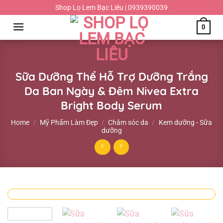
Chuyển
Shop Lọ Lem Bạc Liêu | 0939390039
đến
0
nội
dung
Sữa Dưỡng Thể Hỗ Trợ Dưỡng Trắng
Da Ban Ngày & Đêm Nivea Extra
Bright Body Serum
Home
/
Mỹ Phẩm Làm Đẹp
/
Chăm sóc da
/
Kem dưỡng - Sữa
dưỡng