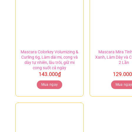
Mascara Colorkey Volumizing &
Mascara Mira Tinh
Curling 6g, Làm dài mi, cong và
Xanh, Làm Dày và C
dày tự nhiên, lâu trôi, giữ mi
2 Lần
cong suốt cả ngày
143.000
₫
129.000
Mua ngay
Mua nga