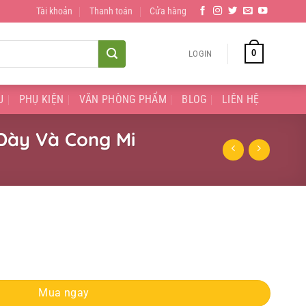
Tài khoản
Thanh toán
Cửa hàng
0
LOGIN
U
PHỤ KIỆN
VĂN PHÒNG PHẨM
BLOG
LIÊN HỆ
Dày Và Cong Mi
a Kiss Me Tím Dày Và Cong Mi quantity
Mua ngay