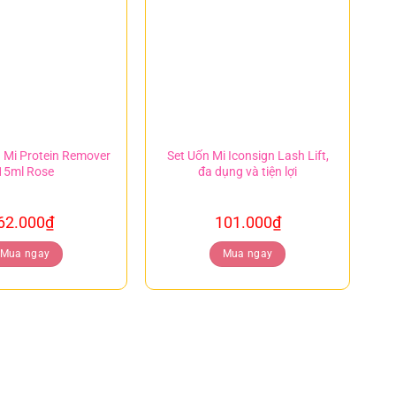
 Mi Protein Remover
Set Uốn Mi Iconsign Lash Lift,
15ml Rose
đa dụng và tiện lợi
62.000
₫
101.000
₫
Mua ngay
Mua ngay