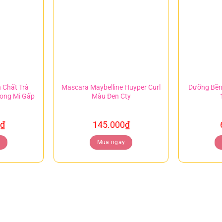
 Chất Trà
Mascara Maybelline Huyper Curl
Dưỡng Bền
ong Mi Gấp
Màu Đen Cty
₫
145.000
₫
y
Mua ngay