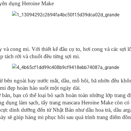
uyên dụng Heroine Make
y và cong mi. Với thiết kế đầu cọ to, hơi cong và các sợi
p tách rời và chuốt đều từng sợi mi.
từ bên ngoài hay nước mắt, dầu, mồ hôi, bã nhờn đều kh
 mi đẹp hoàn hảo suốt một ngày dài.
bản, bạn có thể loại bỏ sạch hoàn toàn những lớp trang 
 dụng làm sạch, tẩy trang mascara Heroine Make còn có g
ực dinh dưỡng đến từ Nhật Bản như dầu hoa trà, dầu arga
này sẽ giúp hàng mi phục hồi sau quá trình trang điểm đ