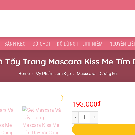
BÁNH KẸO
ĐỒ CHƠI
ĐỒ DÙNG
LƯU NIỆM
NGUYÊN LIỆ
à Tẩy Trang Mascara Kiss Me Tím 
Home
/
Mỹ Phẩm Làm Đẹp
/
Masscara - Dưỡng Mi
193.000
₫
Set Mascara Và Tẩy Trang Mascar