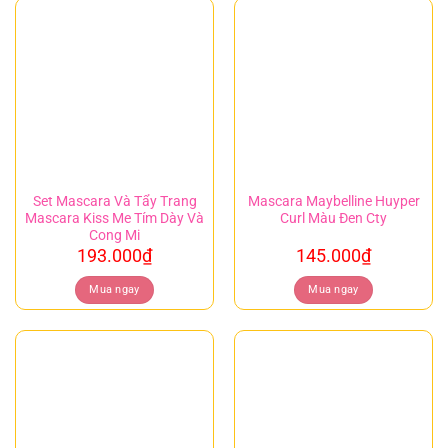
Set Mascara Và Tẩy Trang
Mascara Maybelline Huyper
Mascara Kiss Me Tím Dày Và
Curl Màu Đen Cty
Cong Mi
193.000
₫
145.000
₫
Mua ngay
Mua ngay