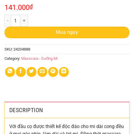
141.000
₫
Mascara Judydoll Curling Iron 2g quantity
Mua ngay
SKU:
24204888
Category:
Masscara - Dưỡng Mi
DESCRIPTION
Với đầu cọ được thiết kế độc đáo cho mi dài cong đều
ở mọi góc nhìn, làm dài và tơi mi. Đồng thời mascara