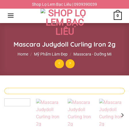
Chuyển
Shop Lọ Lem Bạc Liêu | 0939390039
đến
0
nội
dung
Mascara Judydoll Curling Iron 2g
Home
/
Mỹ Phẩm Làm Đẹp
/
Masscara - Dưỡng Mi