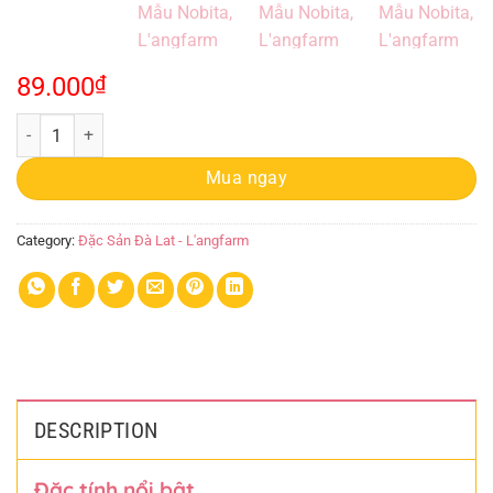
89.000
₫
Hạt Điều Vỏ Lụa, 200g, Hũ, Mẫu Nobita, L'angfarm quantity
Mua ngay
Category:
Đặc Sản Đà Lat - L'angfarm
DESCRIPTION
Đặc tính nổi bật