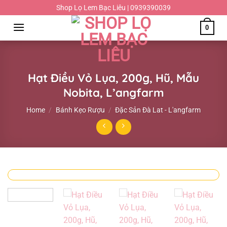
Chuyển
Shop Lọ Lem Bạc Liêu | 0939390039
đến
0
nội
dung
Hạt Điều Vỏ Lụa, 200g, Hũ, Mẫu
Nobita, L’angfarm
Home
/
Bánh Kẹo Rượu
/
Đặc Sản Đà Lat - L'angfarm