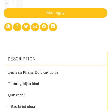
Bộ Cọ Vẽ Himi Miya 3 Cây Blue quantity
Mua ngay
DESCRIPTION
Tên Sản Phẩm
: Bộ 3 cây cọ vẽ
Thương hiệu:
himi
Quy cách:
– Bao bì túi nhựa