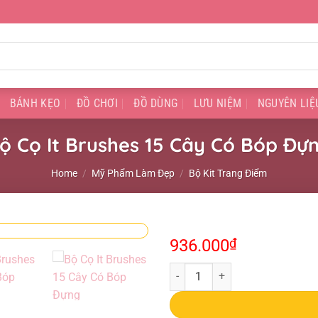
BÁNH KẸO
ĐỒ CHƠI
ĐỒ DÙNG
LƯU NIỆM
NGUYÊN LIỆ
ộ Cọ It Brushes 15 Cây Có Bóp Đự
Home
/
Mỹ Phẩm Làm Đẹp
/
Bộ Kit Trang Điểm
936.000
₫
Bộ Cọ It Brushes 15 Cây Có Bóp 