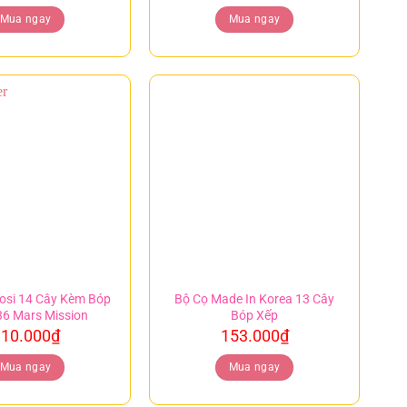
Mua ngay
Mua ngay
osi 14 Cây Kèm Bóp
Bộ Cọ Made In Korea 13 Cây
36 Mars Mission
Bóp Xếp
10.000
₫
153.000
₫
Mua ngay
Mua ngay