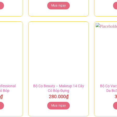
y
Mua ngay
fessional
Bộ Cọ Beauty – Makeup 14 Cây
Bộ Cọ Vac
Có Bóp
Có Bóp Đựng
Da Bc
₫
280.000
₫
3
y
Mua ngay