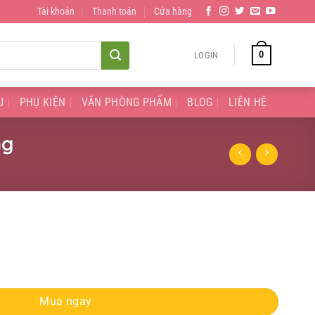
Tài khoản
Thanh toán
Cửa hàng
0
LOGIN
U
PHỤ KIỆN
VĂN PHÒNG PHẨM
BLOG
LIÊN HỆ
ng
Đựng quantity
Mua ngay