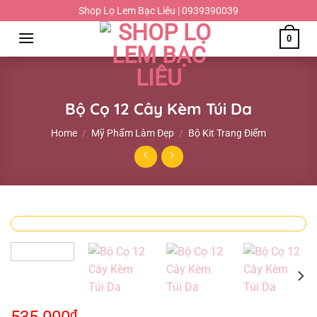
Chuyển
Shop Lọ Lem Bạc Liêu | 0939390039
đến
0
nội
dung
Bộ Cọ 12 Cây Kèm Túi Da
Home
/
Mỹ Phẩm Làm Đẹp
/
Bộ Kit Trang Điểm
₫