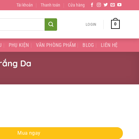
Tài khoản
Thanh toán
Cửa hàng
0
LOGIN
U
PHỤ KIỆN
VĂN PHÒNG PHẨM
BLOG
LIÊN HỆ
rắng Da
Spf35 Trắng Da quantity
Mua ngay