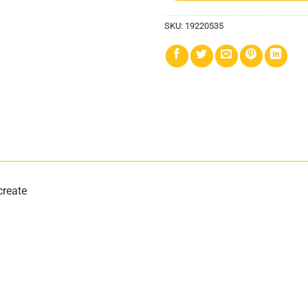
SKU:
19220535
create