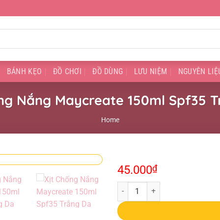
BÁNH KẸO
ĐỒ CHƠI
ĐỒ DÙNG
LƯU NIỆM
NGUYÊN LIỆ
ống Nắng Maycreate 150ml Spf35 T
Home
45.000
₫
Xịt Chống Nắng Maycreate 150ml 