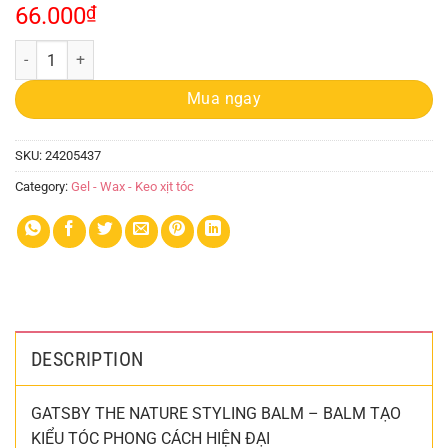
66.000
₫
Wax Tóc Gatsby Balm 75g quantity
Mua ngay
SKU:
24205437
Category:
Gel - Wax - Keo xịt tóc
DESCRIPTION
GATSBY THE NATURE STYLING BALM – BALM TẠO
KIỂU TÓC PHONG CÁCH HIỆN ĐẠI