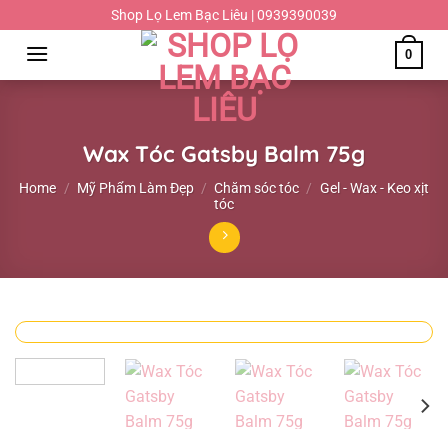
Chuyển
Shop Lọ Lem Bạc Liêu | 0939390039
đến
0
nội
dung
Wax Tóc Gatsby Balm 75g
Home
/
Mỹ Phẩm Làm Đẹp
/
Chăm sóc tóc
/
Gel - Wax - Keo xịt
tóc