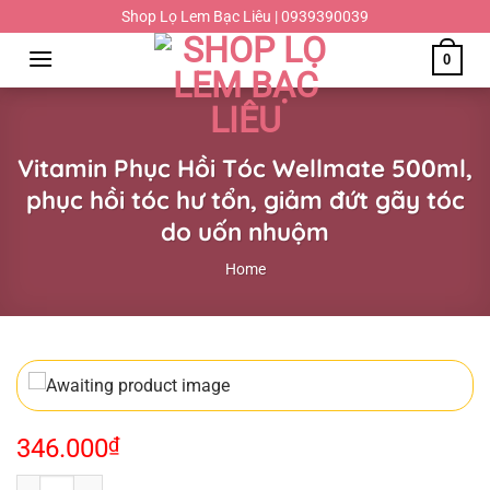
Chuyển
Shop Lọ Lem Bạc Liêu | 0939390039
đến
0
nội
dung
Vitamin Phục Hồi Tóc Wellmate 500ml,
phục hồi tóc hư tổn, giảm đứt gãy tóc
do uốn nhuộm
Home
346.000
₫
Vitamin Phục Hồi Tóc Wellmate 500ml, phục hồi tóc hư tổn, giảm đứt 