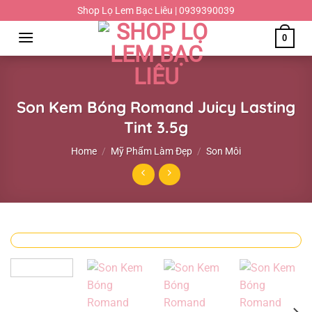
Chuyển
Shop Lọ Lem Bạc Liêu | 0939390039
đến
0
nội
dung
Son Kem Bóng Romand Juicy Lasting
Tint 3.5g
Home
/
Mỹ Phẩm Làm Đẹp
/
Son Môi