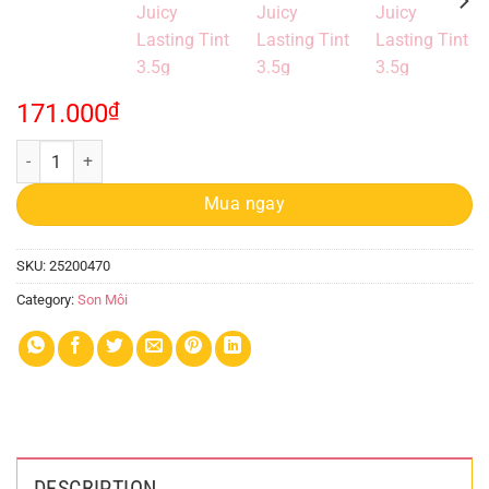
171.000
₫
Son Kem Bóng Romand Juicy Lasting Tint 3.5g quantity
Mua ngay
SKU:
25200470
Category:
Son Môi
DESCRIPTION