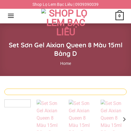
Chuyển
Shop Lọ Lem Bạc Liêu | 0939390039
đến
0
nội
dung
Set Sơn Gel Aixian Queen 8 Màu 15ml
Bảng D
Home