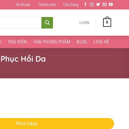
Tài khoản
Thanh toán
Cửa hàng
0
LOGIN
U
PHỤ KIỆN
VĂN PHÒNG PHẨM
BLOG
LIÊN HỆ
 Phục Hồi Da
ml Cấp Nước Phục Hồi Da quantity
Mua ngay