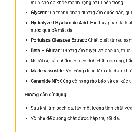
mụn cho da khỏe mạnh, rạng rỡ từ bên trong.
Glycerin:
Là thành phần dưỡng ẩm quốc dân, giú
Hydrolyzed Hyaluronic Acid:
HA thủy phân là loại
nước qua bề mặt da.
Portulaca Oleracea Extract:
Chiết xuất từ rau sa
Beta – Glucan:
Dưỡng ẩm tuyệt vời cho da, thúc 
Ngoài ra, sản phẩm còn có tinh chất
nọc ong, hắ
Madecassoside:
Với công dụng làm dịu da kích
Ceramide NP:
Củng cố hàng rào bảo vệ da, xúc ti
Hướng dẫn sử dụng:
Sau khi làm sạch da, lấy một lượng tinh chất vừ
Vỗ nhẹ để dưỡng chất được hấp thụ tối đa.