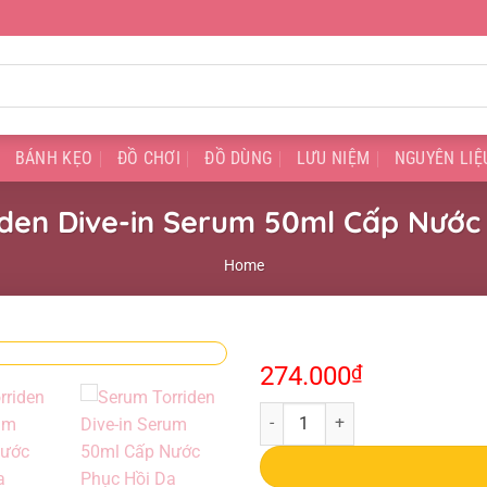
BÁNH KẸO
ĐỒ CHƠI
ĐỒ DÙNG
LƯU NIỆM
NGUYÊN LIỆ
den Dive-in Serum 50ml Cấp Nước
Home
274.000
₫
Serum Torriden Dive-in Serum 50