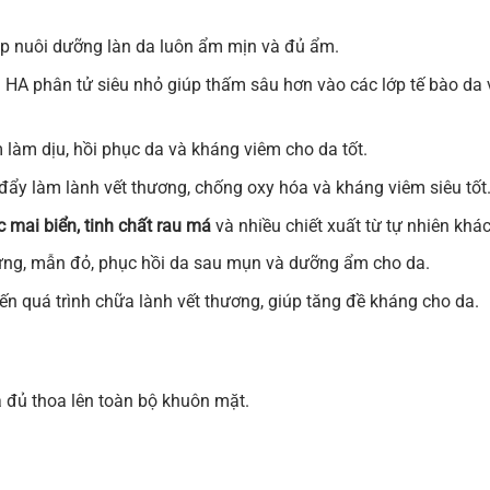
p nuôi dưỡng làn da luôn ẩm mịn và đủ ẩm.
 HA phân tử siêu nhỏ giúp thấm sâu hơn vào các lớp tế bào da 
m làm dịu, hồi phục da và kháng viêm cho da tốt.
đẩy làm lành vết thương, chống oxy hóa và kháng viêm siêu tốt
c mai biển, tinh chất rau má
và nhiều chiết xuất từ tự nhiên khá
 ứng, mẫn đỏ, phục hồi da sau mụn và dưỡng ẩm cho da.
ến quá trình chữa lành vết thương, giúp tăng đề kháng cho da.
a đủ thoa lên toàn bộ khuôn mặt.