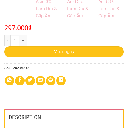
297.000
₫
Serum Cosrx 20ml The Hyaluronic Acid 3% Làm Dịu & Cấp Ẩm quantity
Mua ngay
SKU:
24205737
DESCRIPTION