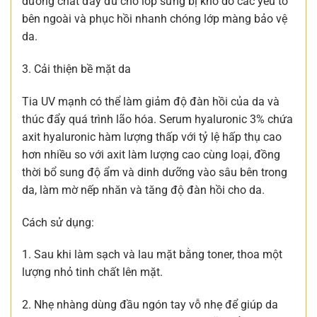
dưỡng chất đầy đủ cho lớp sừng bị khô do các yếu tố
bên ngoài và phục hồi nhanh chóng lớp màng bảo vệ
da.
3. Cải thiện bề mặt da
Tia UV mạnh có thể làm giảm độ đàn hồi của da và
thúc đẩy quá trình lão hóa. Serum hyaluronic 3% chứa
axit hyaluronic hàm lượng thấp với tỷ lệ hấp thụ cao
hơn nhiều so với axit làm lượng cao cùng loại, đồng
thời bổ sung độ ẩm và dinh dưỡng vào sâu bên trong
da, làm mờ nếp nhăn và tăng độ đàn hồi cho da.
Cách sử dụng:
1. Sau khi làm sạch và lau mặt bằng toner, thoa một
lượng nhỏ tinh chất lên mặt.
2. Nhẹ nhàng dùng đầu ngón tay vỗ nhẹ để giúp da