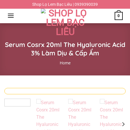
Chuyển
Shop Lọ Lem Bạc Liêu | 0939390039
đến
0
nội
dung
Serum Cosrx 20ml The Hyaluronic Acid
3% Làm Dịu & Cấp Ẩm
Home