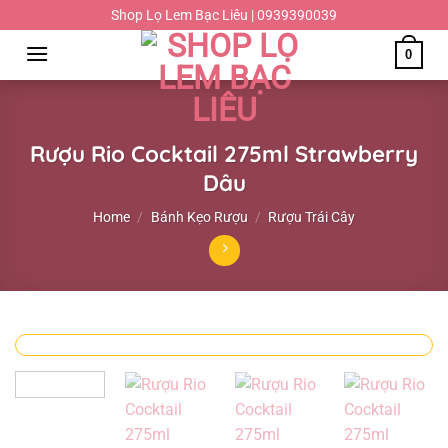
Chuyển
Shop Lọ Lem Bạc Liêu | 0939390039
đến
0
nội
dung
Rượu Rio Cocktail 275ml Strawberry
Dâu
Home
/
Bánh Kẹo Rượu
/
Rượu Trái Cây