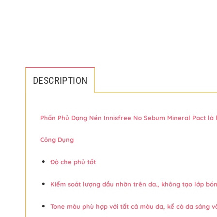
DESCRIPTION
Phấn Phủ Dạng Nén Innisfree No Sebum Mineral Pact là loạ
Công Dụng
Độ che phủ tốt
Kiểm soát lượng dầu nhờn trên da., không tạo lớp bó
Tone màu phù hợp với tất cả màu da, kể cả da sáng và