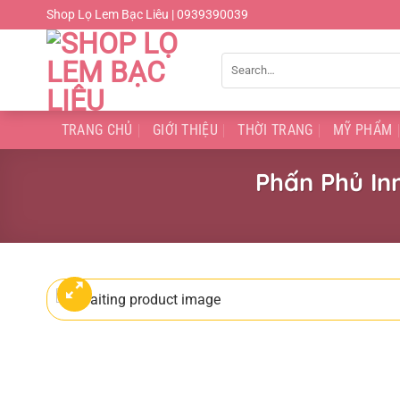
Chuyển
Shop Lọ Lem Bạc Liêu | 0939390039
đến
nội
Search
dung
for:
TRANG CHỦ
GIỚI THIỆU
THỜI TRANG
MỸ PHẨM
Phấn Phủ In