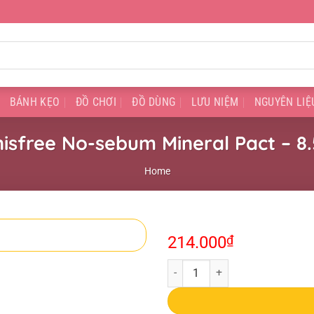
BÁNH KẸO
ĐỒ CHƠI
ĐỒ DÙNG
LƯU NIỆM
NGUYÊN LIỆ
nisfree No-sebum Mineral Pact – 8
Home
214.000
₫
Phấn Phủ Innisfree No-sebum Mine