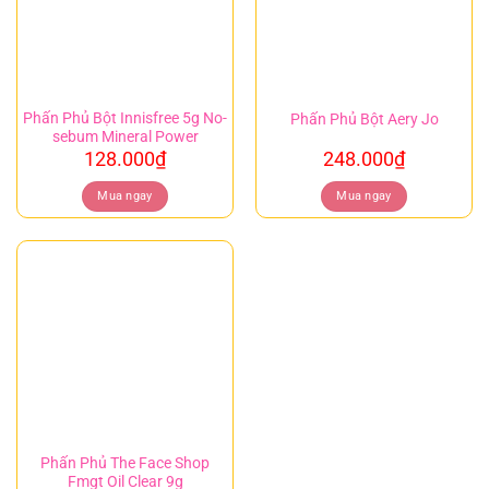
Phấn Phủ Bột Innisfree 5g No-
Phấn Phủ Bột Aery Jo
sebum Mineral Power
128.000
₫
248.000
₫
Mua ngay
Mua ngay
Phấn Phủ The Face Shop
Fmgt Oil Clear 9g