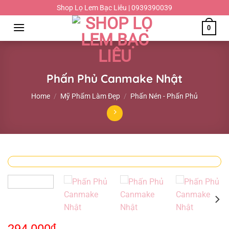
Chuyển
Shop Lọ Lem Bạc Liêu | 0939390039
đến
0
nội
dung
Phấn Phủ Canmake Nhật
Home
/
Mỹ Phẩm Làm Đẹp
/
Phấn Nén - Phấn Phủ
₫