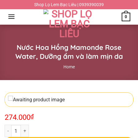
Chuyển
Shop Lọ Lem Bạc Liêu | 0939390039
đến
0
nội
dung
Nước Hoa Hồng Mamonde Rose
Water, Dưỡng ẩm và làm mịn da
Home
274.000
₫
Nước Hoa Hồng Mamonde Rose Water, Dưỡng ẩm và làm mịn da quant