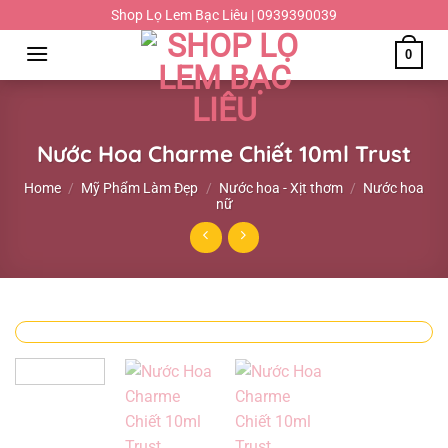
Chuyển
Shop Lọ Lem Bạc Liêu | 0939390039
đến
0
nội
dung
Nước Hoa Charme Chiết 10ml Trust
Home
/
Mỹ Phẩm Làm Đẹp
/
Nước hoa - Xịt thơm
/
Nước hoa
nữ