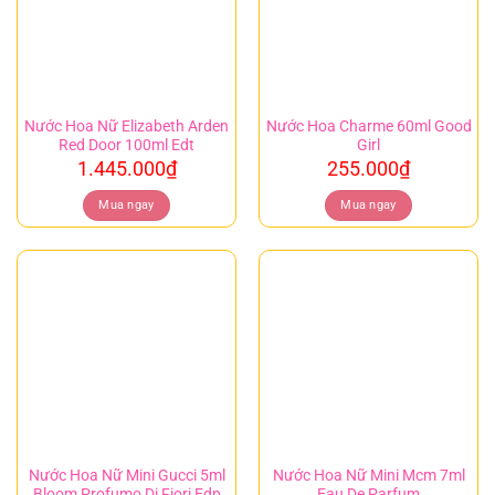
Nước Hoa Nữ Elizabeth Arden
Nước Hoa Charme 60ml Good
Red Door 100ml Edt
Girl
1.445.000
₫
255.000
₫
Mua ngay
Mua ngay
Nước Hoa Nữ Mini Gucci 5ml
Nước Hoa Nữ Mini Mcm 7ml
Bloom Profumo Di Fiori Edp
Eau De Parfum