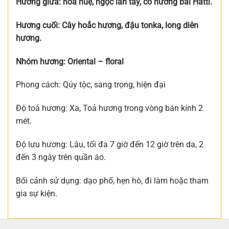
Hương giữa: hoa huệ, ngọc lan tây, cỏ hương bài Hatti.
Hương cuối: Cây hoắc hương, đậu tonka, long diên
hương.
Nhóm hương: Oriental – floral
Phong cách:
Qúy tộc, sang trọng, hiện đại
Độ toả hương: Xa, Toả hương trong vòng bán kính 2
mét.
Độ lưu hương:
Lâu, tối đa 7 giờ đến 12 giờ trên da, 2
đến 3 ngày trên quần áo.
Bối cảnh sử dụng: dạo phố, hẹn hò, đi làm hoặc tham
gia sự kiện.