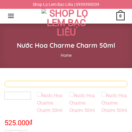
Chuyển
Shop Lọ Lem Bạc Liêu | 0939390039
đến
0
nội
dung
Nước Hoa Charme Charm 50ml
Home
525.000
₫