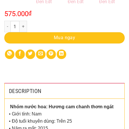
575.000
₫
Nước Hoa Mini Nam Dior 10ml Sauvage Đen Edt quantity
Mua ngay
DESCRIPTION
Nhóm nước hoa: Hương cam chanh thơm ngát
• Giới tính: Nam
• Độ tuổi khuyên dùng: Trên 25
• Năm ra mắt: 2015