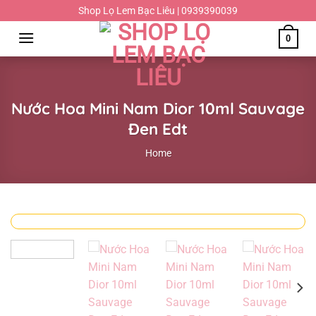
Chuyển
Shop Lọ Lem Bạc Liêu | 0939390039
đến
0
nội
dung
Nước Hoa Mini Nam Dior 10ml Sauvage
Đen Edt
Home