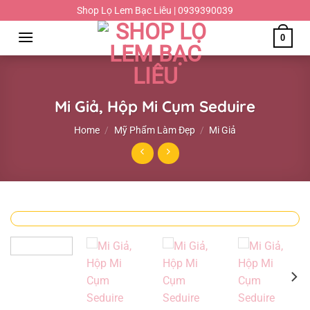
Chuyển
Shop Lọ Lem Bạc Liêu | 0939390039
đến
0
nội
dung
Mi Giả, Hộp Mi Cụm Seduire
Home
/
Mỹ Phẩm Làm Đẹp
/
Mi Giả