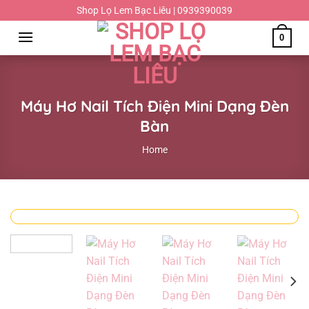
Chuyển
Shop Lọ Lem Bạc Liêu | 0939390039
đến
0
nội
dung
Máy Hơ Nail Tích Điện Mini Dạng Đèn
Bàn
Home