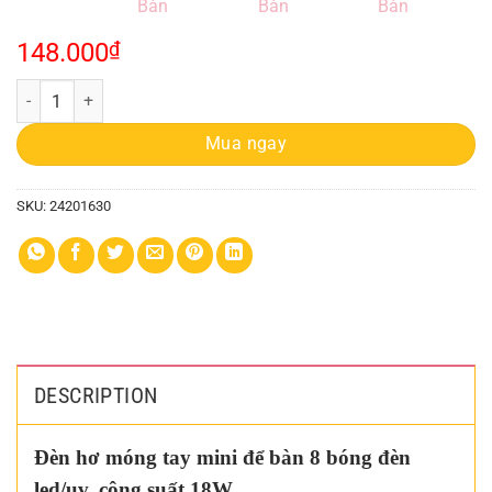
148.000
₫
Máy Hơ Nail Tích Điện Mini Dạng Đèn Bàn quantity
Mua ngay
SKU:
24201630
DESCRIPTION
Đèn hơ móng tay mini để bàn 8 bóng đèn
led/uv, công suất 18W