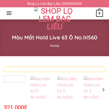
Chuyển
Shop Lọ Lem Bạc Liêu | 0939390039
đến
0
nội
dung
Màu Mắt Hold Live 63 Ô No.hl560
Home
321.000
₫