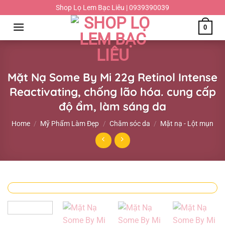
Chuyển
Shop Lọ Lem Bạc Liêu | 0939390039
đến
0
nội
dung
Mặt Nạ Some By Mi 22g Retinol Intense
Reactivating, chống lão hóa. cung cấp
độ ẩm, làm sáng da
Home
/
Mỹ Phẩm Làm Đẹp
/
Chăm sóc da
/
Mặt nạ - Lột mụn