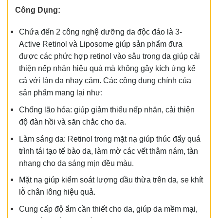
Công Dụng:
Chứa đến 2 công nghệ dưỡng da độc đáo là 3-
Active Retinol và Liposome giúp sản phẩm đưa
được các phức hợp retinol vào sâu trong da giúp cải
thiện nếp nhăn hiệu quả mà không gây kích ứng kể
cả với làn da nhạy cảm. Các công dụng chính của
sản phẩm mang lại như:
Chống lão hóa: giúp giảm thiểu nếp nhăn, cải thiện
độ đàn hồi và săn chắc cho da.
Làm sáng da: Retinol trong mặt nạ giúp thúc đẩy quá
trình tái tạo tế bào da, làm mờ các vết thâm nám, tàn
nhang cho da sáng mịn đều màu.
Mặt nạ giúp kiểm soát lượng dầu thừa trên da, se khít
lỗ chân lông hiệu quả.
Cung cấp độ ẩm cần thiết cho da, giúp da mềm mại,