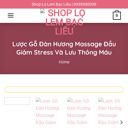
Chuyển
Shop Lọ Lem Bạc Liêu | 0939390039
đến
0
nội
dung
Lược Gỗ Đàn Hương Massage Đầu
Giảm Stress Và Lưu Thông Máu
Home