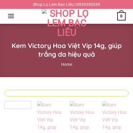
Chuyển
Shop Lọ Lem Bạc Liêu | 0939390039
đến
0
nội
dung
Kem Victory Hoa Việt Vip 14g, giúp
trắng da hiệu quả
Home