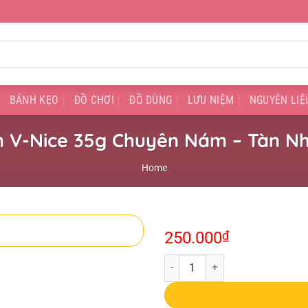
BÁNH KẸO
ĐỒ CHƠI
ĐỒ DÙNG
LƯU NIỆM
NGUYÊN LIỆ
 V-Nice 35g Chuyên Nám – Tàn N
Home
250.000
₫
Kem V-Nice 35g Chuyên Nám - Tà