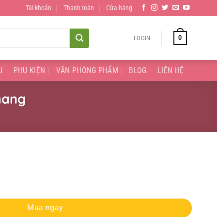
Tài khoản
Thanh toán
Cửa hàng
0
LOGIN
U
PHỤ KIỆN
VĂN PHÒNG PHẨM
BLOG
LIÊN HỆ
hang
n Nhang quantity
Mua ngay