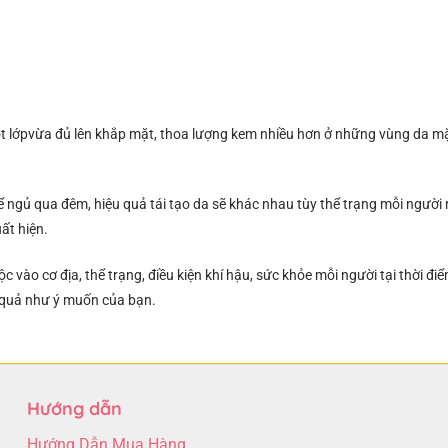
t lớpvừa đủ lên khắp mặt, thoa lượng kem nhiều hơn ở những vùng da m
ể ngủ qua đêm, hiệu quả tái tạo da sẽ khác nhau tùy thể trạng mỗi người
ất hiện.
c vào cơ địa, thể trạng, điều kiện khí hậu, sức khỏe mỗi người tại thời 
t quả như ý muốn của bạn.
Hướng dẫn
Hướng Dẫn Mua Hàng