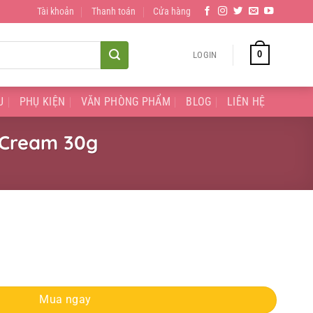
Tài khoản
Thanh toán
Cửa hàng
0
LOGIN
U
PHỤ KIỆN
VĂN PHÒNG PHẨM
BLOG
LIÊN HỆ
 Cream 30g
ss Free BB Cream 30g quantity
Mua ngay