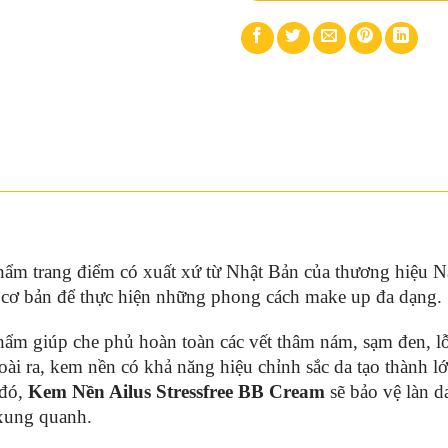
hẩm trang điểm có xuất xứ từ Nhật Bản của thương hiệu Na
n cơ bản để thực hiện những phong cách make up đa dạng.
hẩm giúp che phủ hoàn toàn các vết thâm nám, sạm đen, l
i ra, kem nền có khả năng hiệu chỉnh sắc da tạo thành lớp
 đó,
Kem Nền Ailus Stressfree BB Cream
sẽ bảo vệ làn da
g xung quanh.