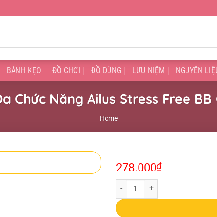
BÁNH KẸO
ĐỒ CHƠI
ĐỒ DÙNG
LƯU NIỆM
NGUYÊN LIỆ
a Chức Năng Ailus Stress Free BB
Home
278.000
₫
Kem Nền Đa Chức Năng Ailus Stre